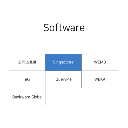
Software
오케스트로
SingleStore
WEMB
eG
QueryPie
WEKA
Bankware Global